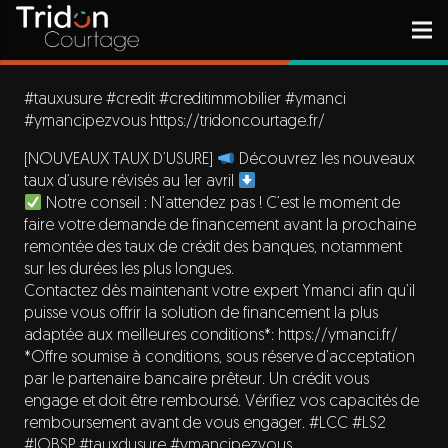
#tauxusure
#credit
#creditimmobilier
#ymanci
#ymancipezvous
https://tridoncourtage.fr/
[NOUVEAUX TAUX D’USURE]
Découvrez les nouveaux
taux d’usure révisés au 1er avril
Notre conseil : N’attendez pas ! C’est le moment de
faire votre demande de financement avant la prochaine
remontée des taux de crédit des banques, notamment
sur les durées les plus longues.
Contactez dès maintenant votre expert Ymanci afin qu’il
puisse vous offrir la solution de financement la plus
adaptée aux meilleures conditions*:
https://ymanci.fr/
*Offre soumise à conditions, sous réserve d’acceptation
par le partenaire bancaire prêteur. Un crédit vous
engage et doit être remboursé. Vérifiez vos capacités de
remboursement avant de vous engager.
#LCC
#LS2
#IOBSP
#tauxdusure
#ymancipezvous