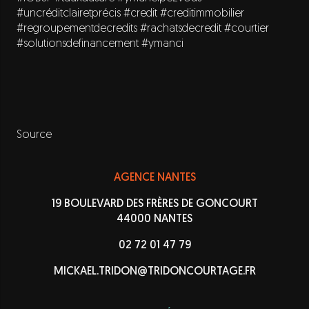
#uncréditclairetprécis
#credit
#creditimmobilier
#regroupementdecredits
#rachatsdecredit
#courtier
#solutionsdefinancement
#ymanci
Source
AGENCE NANTES
19 BOULEVARD DES FRÈRES DE GONCOURT
44000 NANTES
02 72 01 47 79
MICKAEL.TRIDON@TRIDONCOURTAGE.FR