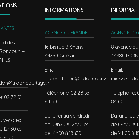
ATIONS
INFORMATIONS
INFORMAT
NANTES
AGENCE GUÉRANDE
AGENCE POR
ard des
16 bis rue Bréhany –
8 avenue du l
 Goncourt –
44350 Guérande
44380 PORN
NTES
Email:
Email:
mickael.tridon@tridoncourtage.fr
mickael.trid
ridon@tridoncourtage.fr
Téléphone: 02 28 55
Téléphone: 
: 02 72 01
84 60
84 60
Du lundi au vendredi
Du lundi au 
au vendredi
de 09h30 à 12h30 et
de 09h30 à 1
à 12h30 et
de 14h00 à 18h30
de 14h00 à 1
à 18h30