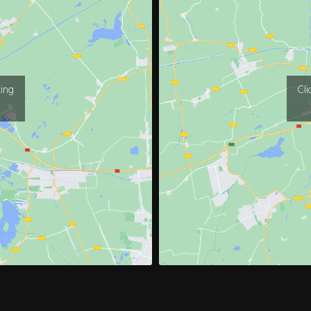
ting
Cli