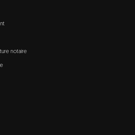
nt
ature notaire
re