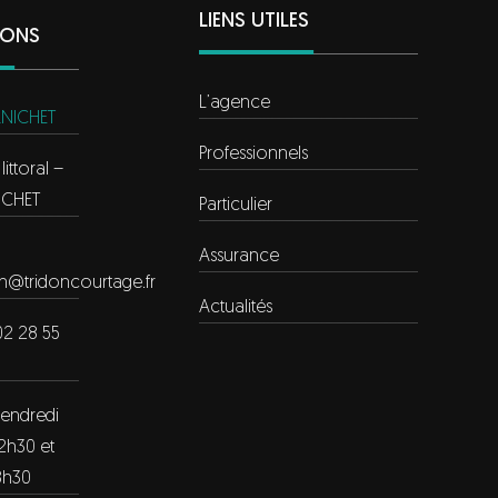
LIENS UTILES
IONS
L’agence
NICHET
Professionnels
ittoral –
ICHET
Particulier
Assurance
on@tridoncourtage.fr
Actualités
02 28 55
vendredi
2h30 et
8h30