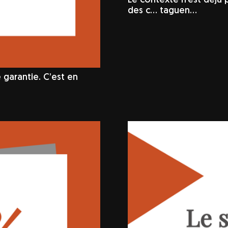
Le contexte n’est déjà
des c… taguen…
 garantie. C’est en