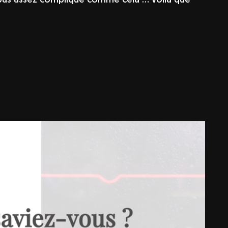
 pas assez compliqué comme cela … voilà que